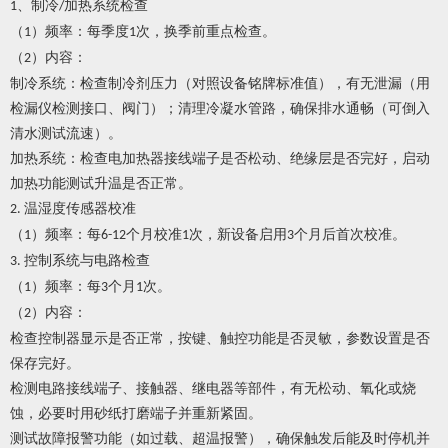
、制冷
加热系统检查
1
/
（
）频率：每季度
次，换季前重点检查。
1
1
（
）内容：
2
制冷系统：检查制冷剂压力（对照设备铭牌标准值），有无泄漏（用
检漏仪检测接口、阀门）；清理冷凝水管路，确保排水通畅（可倒入
清水测试流速）。
加热系统：检查电加热器接线端子是否松动、绝缘层是否完好，启动
加热功能测试升温是否正常。
温湿度传感器校准
2.
（
）频率：每
个月校准
次，新设备启用
个月后首次校准。
1
6-12
1
3
控制系统与电路检查
3.
（
）频率：每
个月
次。
1
3
1
（
）内容：
2
检查控制器显示是否正常，按键、触控功能是否灵敏，参数设置是否
保存完好。
检测电路接线端子、接触器、继电器等部件，有无松动、氧化或烧
蚀，必要时用砂纸打磨端子并重新紧固。
测试故障报警功能（如过载、超温报警），确保触发后能及时停机并