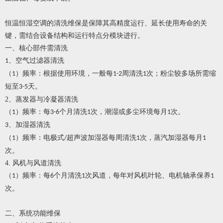
恒温恒湿空调的清洗维保是保障其高精度运行、延长使用寿命的关
键，需结合设备结构和运行特点分模块进行。
一、核心部件需清洗
、空气过滤器清洗
1
（
）频率：根据使用环境，一般每
周清洗
次；粉尘较多场所需缩
1
1-2
1
短至
天。
3-5
2、
蒸发器与冷凝器清洗
（
）频率：每
个月清洗
次，潮湿或多尘环境每月
次。
1
3-6
1
1
、加湿器清洗
3
（
）频率：电极式
超声波加湿器每周清洗
次，蒸汽加湿器每月
1
/
1
1
次。
4.
风机与风道清洗
（
）频率：每
个月清洗
次风道，每年对风机叶轮、电机轴承保养
1
6
1
1
次。
二、系统功能维保