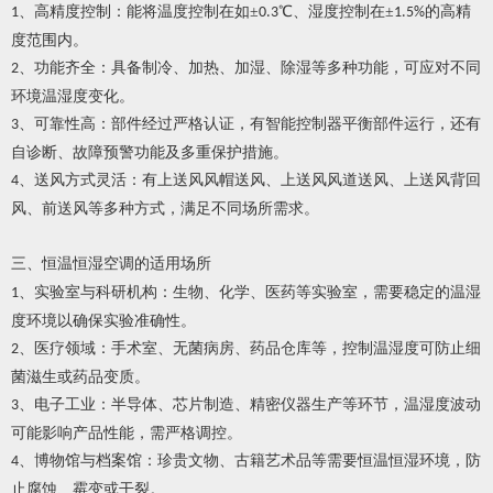
、
高精度控制：能将温度控制在如
±
℃、湿度控制在±
的高精
1
0.3
1.5%
度范围内。
、
功能齐全：具备制冷、加热、加湿、除湿等多种功能，可应对不同
2
环境温湿度变化。
、
可靠性高：部件经过严格认证，有智能控制器平衡部件运行，还有
3
自诊断、故障预警功能及多重保护措施。
、
送风方式灵活：有上送风风帽送风、上送风风道送风、上送风背回
4
风、前送风等多种方式，满足不同场所需求。
三、恒温恒湿空调的
适用场所
、
实验室与科研机构：生物、化学、医药等实验室，需要稳定的温湿
1
度环境以确保实验准确性。
、
医疗领域：手术室、无菌病房、药品仓库等，控制温湿度可防止细
2
菌滋生或药品变质。
、
电子工业：半导体、芯片制造、精密仪器生产等环节，温湿度波动
3
可能影响产品性能，需严格调控。
、
博物馆与档案馆：珍贵文物、古籍艺术品等需要恒温恒湿环境，防
4
止腐蚀、霉变或干裂。