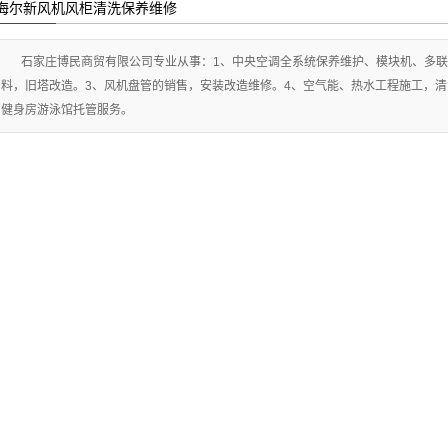
海尔新风机风柜清洗保养维修
机房精密空调
您的当前位置：
首 页
>>
产品展示
>>
海尔新风机风柜清洗保养维修
空气能热水器维修
石家庄博民商贸有限公司专业从事：1、中央空调全系统保养维护、模块机、多联
料，旧塔改造。3、风机盘管的销售，安装改造维修。4、空气能、热水工程施工，清
空气能热水器保养
健身房游泳馆托管服务。
空气能热水器清洗
新风机风柜清洗保
养维修
空气能销售安装
空气能维修保养