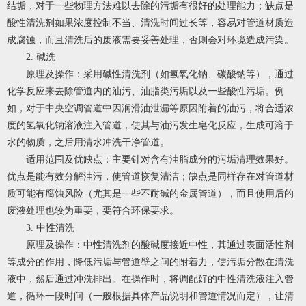
结垢，对于一些物理方法难以去除的污垢有很好的处理能力；缺点是
酸性清洗剂如果浓度控制不当、清洗时间过长等，容易对管道材质造
成腐蚀，而且清洗后的废液需要妥善处理，否则会对环境造成污染。
2. 碱洗
原理及操作：采用碱性清洗剂（如氢氧化钠、碳酸钠等），通过
化学反应来去除管道内的油污、油脂类污垢以及一些酸性污垢。例
如，对于中央空调管道中因润滑油泄漏等原因附着的油污，将合适浓
度的氢氧化钠溶液注入管道，使其与油污发生皂化反应，生成可溶于
水的物质，之后用清水冲洗干净管道。
适用范围及优缺点：主要针对含有油脂成分的污垢清理效果好。
优点是能有效分解油污，使管道恢复清洁；缺点是同样存在对管道材
质可能有腐蚀风险（尤其是一些不耐碱的金属管道），而且使用后的
废液处理也较为重要，要符合环保要求。
3. 中性清洗
原理及操作：中性清洗剂的酸碱度接近中性，其通过表面活性剂
等成分的作用，降低污垢与管道壁之间的附着力，使污垢分散在清洗
液中，然后通过冲洗排出。在操作时，将调配好的中性清洗液注入管
道，循环一段时间（一般根据具体产品说明和管道情况而定），让清