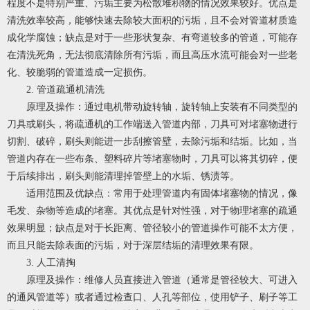
程度不是特别严重、污垢主要为松散堆积物的情况效果较好。优点是
清洗效率较高，能够快速去除较大面积的污垢，且不会对管道材质造
成化学腐蚀；缺点是对于一些形状复杂、有弯道较多的管道，可能存
在清洗死角，无法彻底清除所有污垢，而且高压水流可能会对一些老
化、较脆弱的管道造成一定损伤。
2. 管道疏通机清洗
原理及操作：通过电机带动旋转轴，旋转轴上安装有不同类型的
刀具或刷头，将疏通机的工作端送入管道内部，刀具可对堵塞物进行
切割、破碎，刷头则能进一步刮擦管壁，去除污垢和结垢。比如，当
管道内存在一些布条、塑料碎片等堵塞物时，刀具可以将其切碎，便
于后续排出，刷头则能清理掉管壁上的水垢、锈渍等。
适用范围及优缺点：常用于处理管道内有固体堵塞物的情况，像
毛发、杂物等造成的堵塞。其优点是针对性强，对于物理堵塞的疏通
效果明显；缺点是对于长距离、管径较小的管道操作可能不太方便，
而且只能去除表面的污垢，对于深层结垢的清理效果有限。
3. 人工清掏
原理及操作：维修人员直接进入管道（通常是管径较大、可进入
的通风管道等）或者通过检查口、人孔等部位，使用铲子、刷子等工