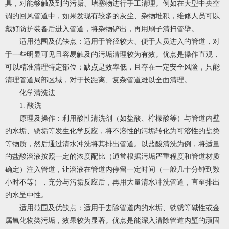
具，对能够触及到的污垢、堵塞物进行手工清理。例如在大型中央空
调的回风管道中，如果发现有较多的灰尘、杂物堆积，维修人员可以
戴好防护装备后进入管道，将杂物铲出，再用刷子清扫管壁。
适用范围及优缺点：适用于管径较大、便于人员进入的管道，对
于一些明显可见且容易触及的污垢清理较为有效。优点是操作直观，
可以精准清理特定部位；缺点是效率低，且存在一定安全风险，只能
清理管道局部区域，对于长距离、复杂管道难以全面清理。
化学清洗法
1. 酸洗
原理及操作：利用酸性清洗剂（如盐酸、柠檬酸等）与管道内壁
的水垢、锈垢等发生化学反应，将不溶性的污垢转化为可溶性的盐类
等物质，然后通过清水冲洗将其排出管道。以盐酸清洗为例，将适量
的盐酸溶液按照一定的浓度配比（通常根据污垢严重程度和管道材质
确定）注入管道，让溶液在管道内停留一定时间（一般几十分钟到数
小时不等），充分与污垢反应后，再用大量清水冲洗管道，直至排出
的水呈中性。
适用范围及优缺点：适用于去除管道内的水垢、铁锈等碱性或金
属氧化物类污垢，效果较为显著。优点是能深入清除管道内壁的顽固