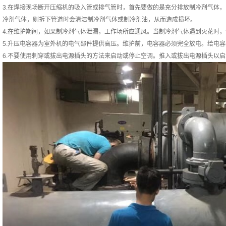
3.在焊接现场断开压缩机的吸入管或排气管时，首先要做的是充分排放制冷剂气体
冷剂气体，则拆下管道时会清洁制冷剂气体或制冷剂油，从而造成损坏。
4.在维护期间，如果制冷剂气体泄漏，工作场所应通风。当制冷剂气体遇到火花时
5.升压电容器为室外机的电气部件提供高压。维护前，电容器必须完全放电。给电
6.不要使用刺穿或拔出电源插头的方法来启动或停止空调。推入或拔出电源插头以