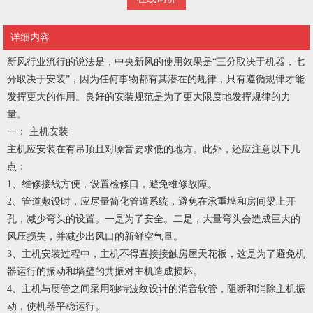
详细内容
新风行业流行的说法是，中央新风的使用效果是“三分取决于机器，七
分取决于安装”，因为任何事物都有其潜在的规律，只有遵循规律才能
发挥更大的作用。良好的安装规范是为了更大限度地发挥规律的力
量。
一： 主机安装
主机应安装在有吊顶且对噪音要求低的地方。此外，还应注意以下几
点：
1、维修接线方便，设置检修口，避免维修故障。
2、管道敷设时，应尽量简化管道系统，避免在承重墙和房间梁上开
孔，减少弯头的设置。一是为了安全。二是，大量弯头会造成巨大的
风压损失，并减少出风口的新鲜空气量。
3、主机安装过程中，主机不得直接接触房屋天花板，这是为了避免机
器运行的振动和墙壁的共振对主机造成损坏。
4、主机与硬管之间采用独特波纹设计的消音软管，阻断和消除主机振
动，使机器平稳运行。